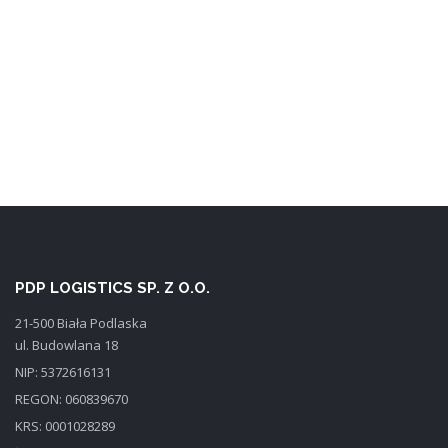
PDP LOGISTICS SP. Z O.O.
21-500 Biała Podlaska
ul. Budowlana 18
NIP: 5372616131
REGON: 060839670
KRS: 0001028289